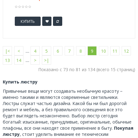
КУПИТЬ
|<
<
....
4
5
6
7
8
9
10
11
12
13
14
....
>
>|
Показано с 73 по 81 из 134 (всего 15 страниц)
Купить люстру
Привычные вещи могут создавать необычную красоту −
именно такими и являются современные светильники.
Люстры служат частью дизайна. Какой бы ни был дорогой
ремонт и мебель, а без правильного освещения все это
будет выглядеть незаконченно. Выбор люстр сегодня
богатый: изысканные, причудливые, оригинальные, обычные
плафоны, все они находят свое применение в быту.
Покупая
люстру
, стоит уделить внимание ее техническим