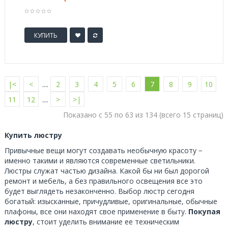
КУПИТЬ
|<
<
....
2
3
4
5
6
7
8
9
10
11
12
....
>
>|
Показано с 55 по 63 из 134 (всего 15 страниц)
Купить люстру
Привычные вещи могут создавать необычную красоту −
именно такими и являются современные светильники.
Люстры служат частью дизайна. Какой бы ни был дорогой
ремонт и мебель, а без правильного освещения все это
будет выглядеть незаконченно. Выбор люстр сегодня
богатый: изысканные, причудливые, оригинальные, обычные
плафоны, все они находят свое применение в быту.
Покупая
люстру
, стоит уделить внимание ее техническим