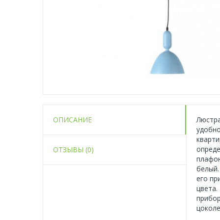
ОПИСАНИЕ
Люстра
удобно
кварти
опреде
ОТЗЫВЫ (0)
плафон
белый.
его пр
цвета.
прибор
цоколе