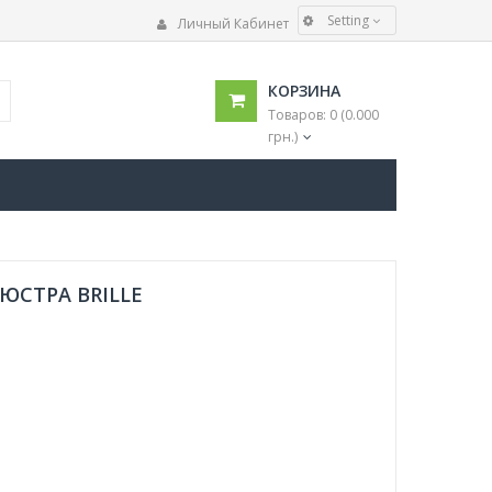
Setting
Личный Кабинет
ЯЗЫК
КОРЗИНА
Українська
Товаров: 0 (0.000
Русский
грн.)
ВАЛЮТА
€
$
грн.
ЛЮСТРА BRILLE