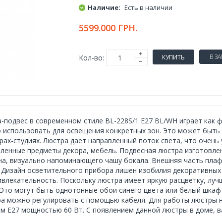
Наличие:
Есть в наличии
5599.000 ГРН.
В З
Кол-во:
КУПИТЬ
-подвес в современном стиле BL-228S/1 E27 BL/WH играет как ф
 использовать для освещения конкретных зон. Это может быть о
рах-студиях. Люстра дает направленный поток света, что очен
ленные предметы декора, мебель. Подвесная люстра изготовлена
а, визуально напоминающего чашу бокала. Внешняя часть плафо
 Дизайн осветительного прибора лишен изобилия декоративных 
ивлекательность. Поскольку люстра имеет яркую расцветку, лу
 Это могут быть однотонные обои синего цвета или белый шкаф
а можно регулировать с помощью кабеля. Для работы люстры н
м Е27 мощностью 60 Вт. С появлением данной люстры в доме, в