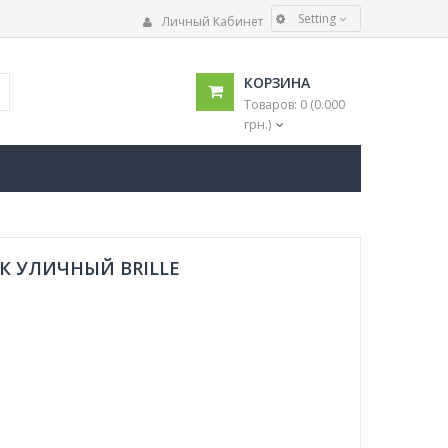
Setting
Личный Кабинет
ЯЗЫК
КОРЗИНА
Українська
Товаров: 0 (0.000
Русский
грн.)
ВАЛЮТА
€
$
грн.
К УЛИЧНЫЙ BRILLE