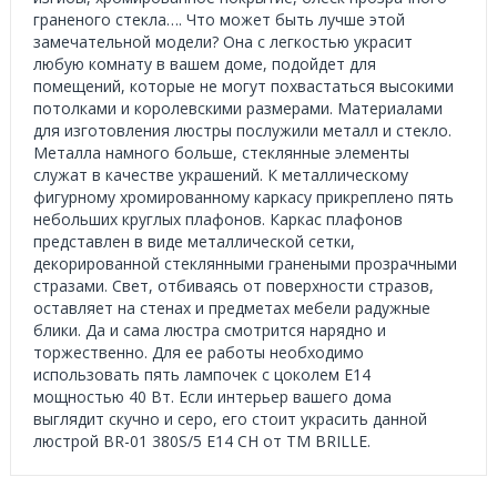
граненого стекла…. Что может быть лучше этой
замечательной модели? Она с легкостью украсит
любую комнату в вашем доме, подойдет для
помещений, которые не могут похвастаться высокими
потолками и королевскими размерами. Материалами
для изготовления люстры послужили металл и стекло.
Металла намного больше, стеклянные элементы
служат в качестве украшений. К металлическому
фигурному хромированному каркасу прикреплено пять
небольших круглых плафонов. Каркас плафонов
представлен в виде металлической сетки,
декорированной стеклянными гранеными прозрачными
стразами. Свет, отбиваясь от поверхности стразов,
оставляет на стенах и предметах мебели радужные
блики. Да и сама люстра смотрится нарядно и
торжественно. Для ее работы необходимо
использовать пять лампочек с цоколем Е14
мощностью 40 Вт. Если интерьер вашего дома
выглядит скучно и серо, его стоит украсить данной
люстрой BR-01 380S/5 E14 CH от ТМ BRILLE.