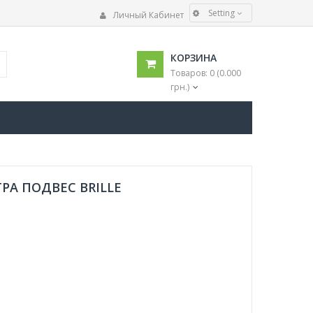
Setting
Личный Кабинет
ЯЗЫК
КОРЗИНА
Українська
Товаров: 0 (0.000
Русский
грн.)
ВАЛЮТА
€
$
грн.
ТРА ПОДВЕС BRILLE