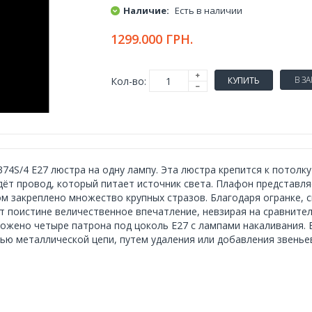
Наличие:
Есть в наличии
1299.000 ГРН.
В З
Кол-во:
КУПИТЬ
374S/4 E27 люстра на одну лампу. Эта люстра крепится к потол
дёт провод, который питает источник света. Плафон представля
м закреплено множество крупных стразов. Благодаря огранке, с
т поистине величественное впечатление, невзирая на сравнит
ожено четыре патрона под цоколь E27 с лампами накаливания.
ю металлической цепи, путем удаления или добавления звенье