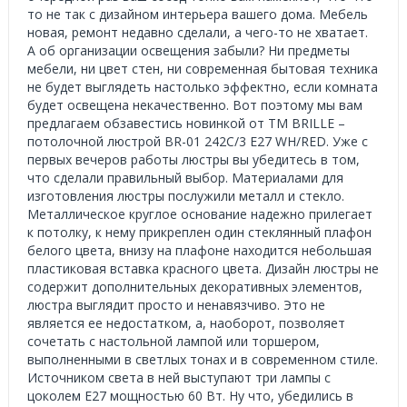
то не так с дизайном интерьера вашего дома. Мебель
новая, ремонт недавно сделали, а чего-то не хватает.
А об организации освещения забыли? Ни предметы
мебели, ни цвет стен, ни современная бытовая техника
не будет выглядеть настолько эффектно, если комната
будет освещена некачественно. Вот поэтому мы вам
предлагаем обзавестись новинкой от ТМ BRILLE –
потолочной люстрой BR-01 242C/3 E27 WH/RED. Уже с
первых вечеров работы люстры вы убедитесь в том,
что сделали правильный выбор. Материалами для
изготовления люстры послужили металл и стекло.
Металлическое круглое основание надежно прилегает
к потолку, к нему прикреплен один стеклянный плафон
белого цвета, внизу на плафоне находится небольшая
пластиковая вставка красного цвета. Дизайн люстры не
содержит дополнительных декоративных элементов,
люстра выглядит просто и ненавязчиво. Это не
является ее недостатком, а, наоборот, позволяет
сочетать с настольной лампой или торшером,
выполненными в светлых тонах и в современном стиле.
Источником света в ней выступают три лампы с
цоколем Е27 мощностью 60 Вт. Ну что, убедились в