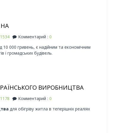
ІНА
1534
Комментарий :
0
д 10 000 гривень, є надійним та економічним
в і громадських будівель.
КРАЇНСЬКОГО ВИРОБНИЦТВА
1178
Комментарий :
0
цтва
для обігріву житла в теперішніх реаліях