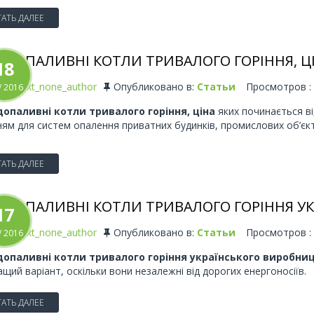
АТЬ ДАЛЕЕ
РДОПАЛИВНІ КОТЛИ ТРИВАЛОГО ГОРІННЯ, Ц
18
ать
text_none_author
Опубликовано в:
Статьи
Просмотров :
/
2016
опаливні котли тривалого горіння, ціна
яких починається ві
ням для систем опалення приватних будинків, промислових об’єкті
АТЬ ДАЛЕЕ
РДОПАЛИВНІ КОТЛИ ТРИВАЛОГО ГОРІННЯ У
17
ать
text_none_author
Опубликовано в:
Статьи
Просмотров :
/
2016
опаливні котли тривалого горіння українського виробни
щий варіант, оскільки вони незалежні від дорогих енергоносіїв.
АТЬ ДАЛЕЕ