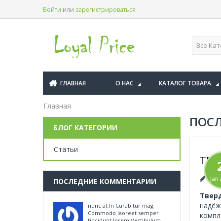
Войти
или
зарегистрироваться
ГЛАВНАЯ
О НАС
КАТАЛОГ ТОВАРА
Главная
ПОСЛ
БЛОГ КАТЕГОРИИ
Статьи
ТВЕ
пис
Jan
ПОСЛЕДНИЕ КОММЕНТАРИИ
Твер
надёж
nunc at In Curabitur mag
Commodo laoreet semper
компл
tincidunt lorem Vestibulum