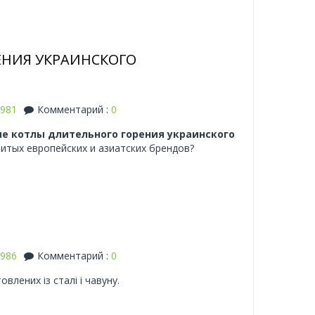
ЕНИЯ УКРАИНСКОГО
981
Комментарий :
0
е котлы длительного горения украинского
итых европейских и азиатских брендов?
986
Комментарий :
0
товлених із сталі і чавуну.