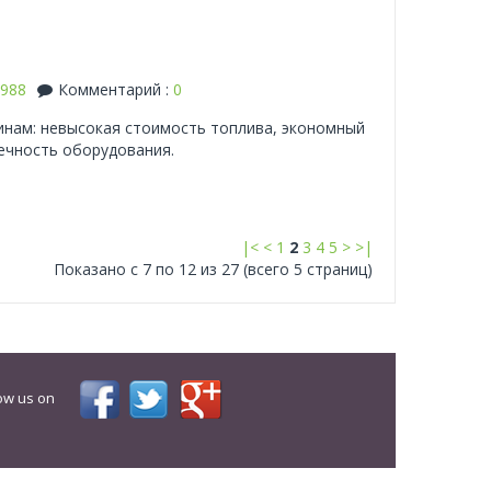
988
Комментарий :
0
инам: невысокая стоимость топлива, экономный
вечность оборудования.
|<
<
1
2
3
4
5
>
>|
Показано с 7 по 12 из 27 (всего 5 страниц)
ow us on