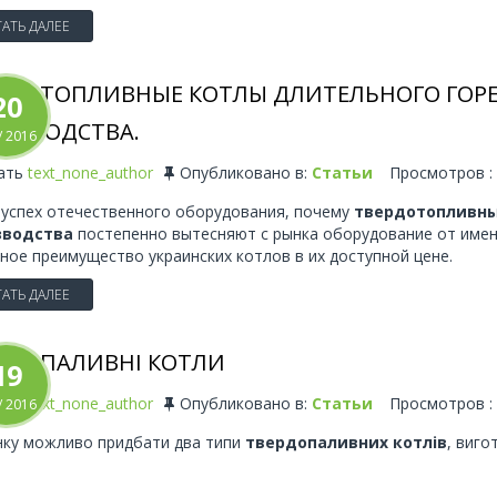
АТЬ ДАЛЕЕ
РДОТОПЛИВНЫЕ КОТЛЫ ДЛИТЕЛЬНОГО ГОР
20
ИЗВОДСТВА.
/
2016
ать
text_none_author
Опубликовано в:
Статьи
Просмотров :
 успех отечественного оборудования, почему
твердотопливны
зводства
постепенно вытесняют с рынка оборудование от имен
ное преимущество украинских котлов в их доступной цене.
АТЬ ДАЛЕЕ
РДОПАЛИВНІ КОТЛИ
19
ать
text_none_author
Опубликовано в:
Статьи
Просмотров :
/
2016
нку можливо придбати два типи
твердопаливних котлів
, виго