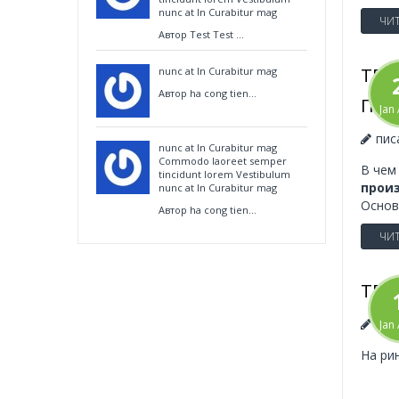
nunc at In Curabitur mag
ЧИТ
Автор Test Test ...
ТВЕ
nunc at In Curabitur mag
Автор ha cong tien...
ПРО
Jan
пис
nunc at In Curabitur mag
Commodo laoreet semper
В чем
tincidunt lorem Vestibulum
прои
nunc at In Curabitur mag
Основ
Автор ha cong tien...
ЧИТ
ТВЕ
пис
Jan
На ри