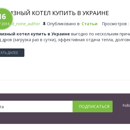
ОЛИЗНЫЙ КОТЕЛ КУПИТЬ В УКРАИНЕ
16
ать
text_none_author
Опубликовано в:
Статьи
Просмотров :
/
2016
лизны
й
котел купить в Украине
выгодно по нескольким прич
д дров (загрузка раз в сутки), эффективная отдача тепла, долго
АТЬ ДАЛЕЕ
Foll